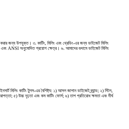
িনিং করার জন্য উপযুক্ত। ৩. কাটিং, মিলিং এবং থ্রেডিং-এর জন্য ডাইজেট মিলিং
. ISO এবং ANSI অনুমোদিত প্রয়োগ ক্ষেত্র। ৬. আমাদের গুদামে ডাইজেট মিলিং
সার্ট মিলিং কাটিং টুলস-এর বৈশিষ্ট্য: ১) আসল জাপান ডাইজেট ব্র্যান্ড; ২) স্টিল,
পত্তা; ৫) উচ্চ দৃঢ়তা এবং কম কাটিং ফোর্স; ৬) তাপ প্রতিরোধ ক্ষমতা এবং দীর্ঘ