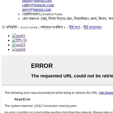
laura@jnterui.com
cathy@tomcnc.com
gery@jnterui.com
হোয়াটসঅ্যাপ:
১৩০৬৪০৮৭২৬৬
যোগ করুন:
নং 198, লিশান উত্তর রোড, তিয়ানকিয়াও জেলা, জিনান, শান
© কপিরাইট - ২০১০-২০২৬ : সর্বস্বত্ব সংরক্ষিত।
-
শীর্ষ ব্লগ
-
শীর্ষ অনুসন্ধান