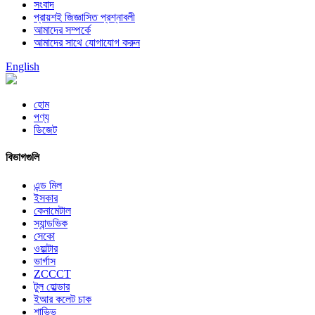
সংবাদ
প্রায়শই জিজ্ঞাসিত প্রশ্নাবলী
আমাদের সম্পর্কে
আমাদের সাথে যোগাযোগ করুন
English
হোম
পণ্য
ডিজেট
বিভাগগুলি
এন্ড মিল
ইসকার
কেনামেটাল
স্যান্ডভিক
সেকো
ওয়াল্টার
ভার্গাস
ZCCCT
টুল হোল্ডার
ইআর কলেট চাক
শাভিভ