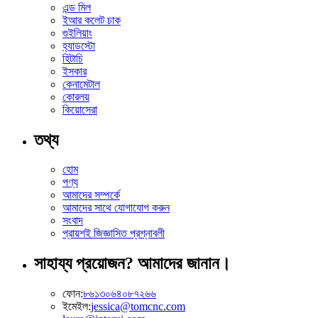
এন্ড মিল
ইআর কলেট চাক
গুইলিয়াং
হ্যাডস্টো
হিটাচি
ইসকার
কেনামেটাল
কোরলয়
কিয়োসেরা
তথ্য
হোম
পণ্য
আমাদের সম্পর্কে
আমাদের সাথে যোগাযোগ করুন
সংবাদ
প্রায়শই জিজ্ঞাসিত প্রশ্নাবলী
সাহায্য প্রয়োজন? আমাদের জানান।
ফোন:
৮৬১৩০৬৪০৮৭২৬৬
ইমেইল:
jessica@tomcnc.com