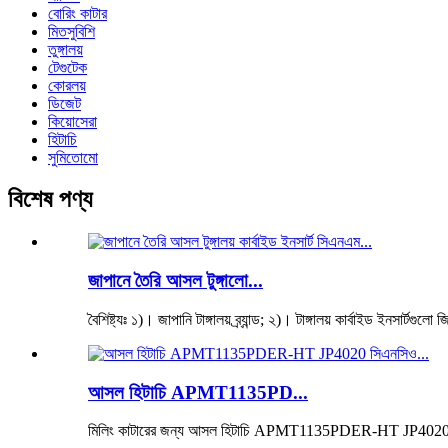
বোরিং কাটার
মিতসুবিশি
তুঙ্গালয়
টেগুটেক
কোরলয়
ডিজেট
কিয়োসেরা
হিটাচি
সুমিতোমো
বিশেষ পণ্য
জাপানে তৈরি আসল টুঙ্গালো...
বৈশিষ্ট্যঃ ১)। জাপানি টাঙ্গালয় ব্র্যান্ড; ২)। টাঙ্গালয় কার্বাইড ইনসার্টগুলো 
আসল হিটাচি APMT1135PD...
মিলিং কাটারের জন্য আসল হিটাচি APMT1135PDER-HT JP4020 সি