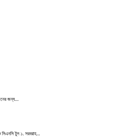
জিনের জন্য...
এনসি টুল ১. সরবরাহ...