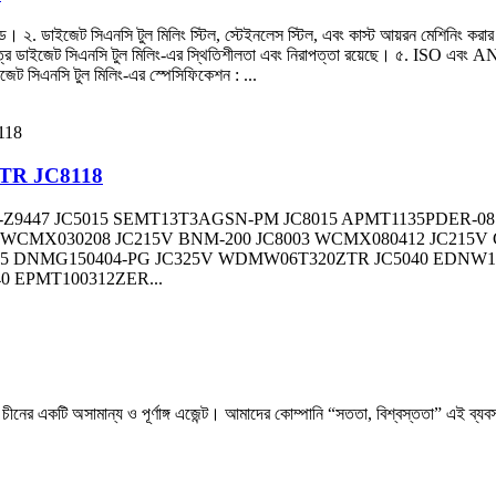
ান্ড। ২. ডাইজেট সিএনসি টুল মিলিং স্টিল, স্টেইনলেস স্টিল, এবং কাস্ট আয়রন মেশিনিং ক
ষেত্রে ডাইজেট সিএনসি টুল মিলিং-এর স্থিতিশীলতা এবং নিরাপত্তা রয়েছে। ৫. ISO এবং A
েট সিএনসি টুল মিলিং-এর স্পেসিফিকেশন : ...
0ZTR JC8118
 মডেল 11414-Z9447 JC5015 SEMT13T3AGSN-PM JC8015 APMT1135P
5 WCMX030208 JC215V BNM-200 JC8003 WCMX080412 JC215
15 DNMG150404-PG JC325V WDMW06T320ZTR JC5040 EDNW1
 EPMT100312ZER...
চীনের একটি অসামান্য ও পূর্ণাঙ্গ এজেন্ট। আমাদের কোম্পানি “সততা, বিশ্বস্ততা” এই ব্যব