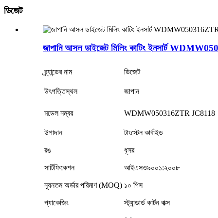
ডিজেট
জাপানি আসল ডাইজেট মিলিং কাটিং ইনসার্ট WDM
ব্র্যান্ডের নাম
ডিজেট
উৎপত্তিস্থল
জাপান
মডেল নম্বর
WDMW050316ZTR JC8118
উপাদান
টাংস্টেন কার্বাইড
রঙ
ধূসর
সার্টিফিকেশন
আইএসও৯০০১:২০০৮
ন্যূনতম অর্ডার পরিমাণ (MOQ)
১০ পিস
প্যাকেজিং
স্ট্যান্ডার্ড কার্টন বাক্স