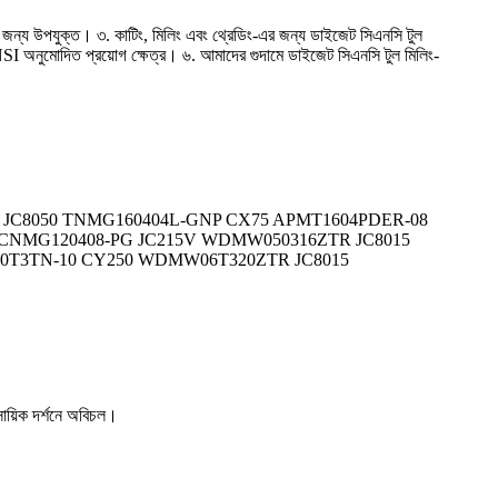
রার জন্য উপযুক্ত। ৩. কাটিং, মিলিং এবং থ্রেডিং-এর জন্য ডাইজেট সিএনসি টুল
NSI অনুমোদিত প্রয়োগ ক্ষেত্র। ৬. আমাদের গুদামে ডাইজেট সিএনসি টুল মিলিং-
DER-08 JC8050 TNMG160404L-GNP CX75 APMT1604PDER-08
V CNMG120408-PG JC215V WDMW050316ZTR JC8015
0T3TN-10 CY250 WDMW06T320ZTR JC8015
সায়িক দর্শনে অবিচল।