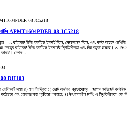
বাইড ইনসার্টস APMT1604PDER-08 JC5218
র্যান্ড। ২. ডাইজেট মিলিং কার্বাইড ইনসার্ট স্টিল, স্টেইনলেস স্টিল, এবং কাস্ট আয়রন মেশ
িং-এর ক্ষেত্রে ডাইজেট মিলিং কার্বাইড ইনসার্টের স্থিতিশীলতা এবং নিরাপত্তা রয়েছে। ৫
ত জানাই। স্পেক...
NM-200 DH103
্প ডেলিভারি সময় ৪) মান নিয়ন্ত্রিত ৫) ছোট অর্ডারও গ্রহণযোগ্য। জাপান ডাইজেট কার্বাইড ইন
ঠোরতা এবং চমৎকার ক্ষয়-প্রতিরোধ ক্ষমতা; ৪) উৎপাদনশীল টার্নিং-এ স্থিতিশীলতা এবং নিরা
8