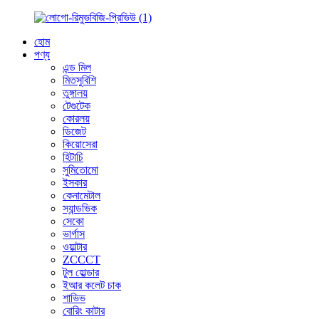
হোম
পণ্য
এন্ড মিল
মিতসুবিশি
তুঙ্গালয়
টেগুটেক
কোরলয়
ডিজেট
কিয়োসেরা
হিটাচি
সুমিতোমো
ইসকার
কেনামেটাল
স্যান্ডভিক
সেকো
ভার্গাস
ওয়াল্টার
ZCCCT
টুল হোল্ডার
ইআর কলেট চাক
শাভিভ
বোরিং কাটার