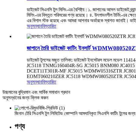
ডাইজেট সিএনসি টুল মিলিং-এর বৈশিষ্ট্য : ১. জাপানের আসল ডাইজেট ব্র্য
মিলিং-এর বিস্তৃত পরিসরের পণ্য রয়েছে। ৪. উৎপাদনশীল টার্নিং-এর ক্
এর বিশাল স্টক রয়েছে এবং আমরা আপনার অর্ডারকে স্বাগত জানাই। ডাইজ
অনুসন্ধান
বিস্তারিত
জাপানে তৈরি ডাইজেট কাটিং ইনসার্ট WDMW08052
ডাইজেট টুলসের মজুত তালিকা: ডাইজেট ইনসেটরস মডেল
JC5118 TNMG160404R-SG JC5015 BNM080 JC401
DCET11T301R-MF JC5015 WDMW05316ZTR JC80
EOMT060210ZER JC5118 WDMW080520ZTR JC5040
অনুসন্ধান
বিস্তারিত
উচ্চমানের বুদ্ধিমান এবং সার্বিক সমাধান প্রদান
অনুসন্ধানের জন্য ক্লিক করুন
জিনান টেরি সিএনসি টুল লিমিটেড কোম্পানি আমদানিকৃত সিএনসি কাটিং টুলের জন্য 
পণ্য