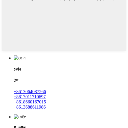
ফোন
টেল
+8613064087266
+8613011710697
+8618660167015
+8613688611986
ই-মেইল