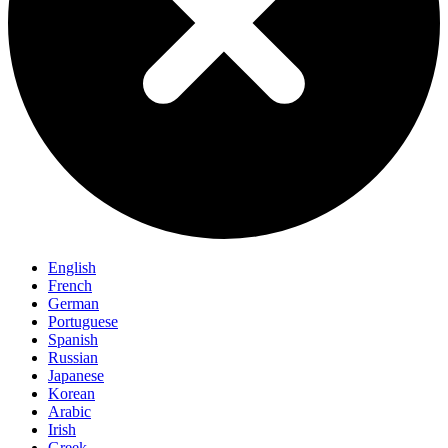
English
French
German
Portuguese
Spanish
Russian
Japanese
Korean
Arabic
Irish
Greek