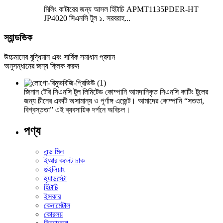
মিলিং কাটারের জন্য আসল হিটাচি APMT1135PDER-HT
JP4020 সিএনসি টুল ১. সরবরাহ...
স্যান্ডভিক
উচ্চমানের বুদ্ধিমান এবং সার্বিক সমাধান প্রদান
অনুসন্ধানের জন্য ক্লিক করুন
জিনান টেরি সিএনসি টুল লিমিটেড কোম্পানি আমদানিকৃত সিএনসি কাটিং টুলের
জন্য চীনের একটি অসামান্য ও পূর্ণাঙ্গ এজেন্ট। আমাদের কোম্পানি “সততা,
বিশ্বস্ততা” এই ব্যবসায়িক দর্শনে অবিচল।
পণ্য
এন্ড মিল
ইআর কলেট চাক
গুইলিয়াং
হ্যাডস্টো
হিটাচি
ইসকার
কেনামেটাল
কোরলয়