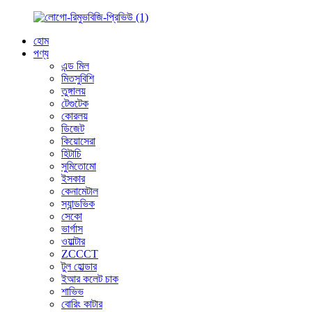
হোম
পণ্য
এন্ড মিল
মিতসুবিশি
তুঙ্গালয়
টেগুটেক
কোরলয়
ডিজেট
কিয়োসেরা
হিটাচি
সুমিতোমো
ইসকার
কেনামেটাল
স্যান্ডভিক
সেকো
ভার্গাস
ওয়াল্টার
ZCCCT
টুল হোল্ডার
ইআর কলেট চাক
শাভিভ
বোরিং কাটার