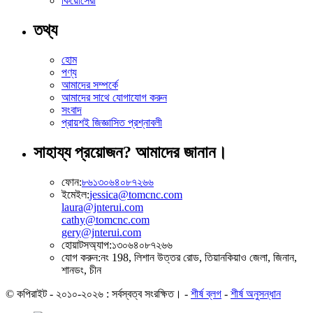
কিয়োসেরা
তথ্য
হোম
পণ্য
আমাদের সম্পর্কে
আমাদের সাথে যোগাযোগ করুন
সংবাদ
প্রায়শই জিজ্ঞাসিত প্রশ্নাবলী
সাহায্য প্রয়োজন? আমাদের জানান।
ফোন:
৮৬১৩০৬৪০৮৭২৬৬
ইমেইল:
jessica@tomcnc.com
laura@jnterui.com
cathy@tomcnc.com
gery@jnterui.com
হোয়াটসঅ্যাপ:
১৩০৬৪০৮৭২৬৬
যোগ করুন:
নং 198, লিশান উত্তর রোড, তিয়ানকিয়াও জেলা, জিনান,
শানডং, চীন
© কপিরাইট - ২০১০-২০২৬ : সর্বস্বত্ব সংরক্ষিত।
-
শীর্ষ ব্লগ
-
শীর্ষ অনুসন্ধান