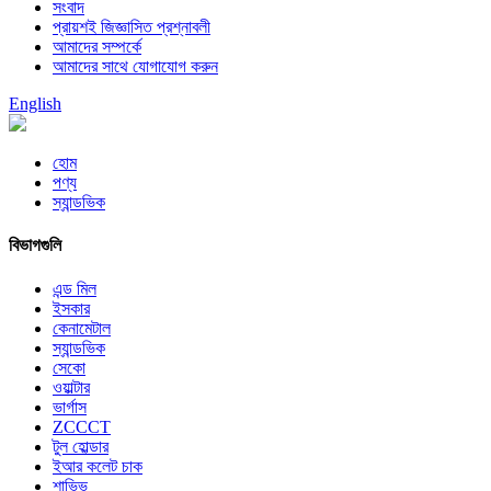
সংবাদ
প্রায়শই জিজ্ঞাসিত প্রশ্নাবলী
আমাদের সম্পর্কে
আমাদের সাথে যোগাযোগ করুন
English
হোম
পণ্য
স্যান্ডভিক
বিভাগগুলি
এন্ড মিল
ইসকার
কেনামেটাল
স্যান্ডভিক
সেকো
ওয়াল্টার
ভার্গাস
ZCCCT
টুল হোল্ডার
ইআর কলেট চাক
শাভিভ