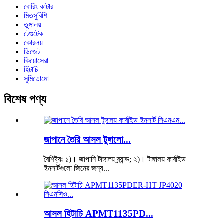
বোরিং কাটার
মিতসুবিশি
তুঙ্গালয়
টেগুটেক
কোরলয়
ডিজেট
কিয়োসেরা
হিটাচি
সুমিতোমো
বিশেষ পণ্য
জাপানে তৈরি আসল টুঙ্গালো...
বৈশিষ্ট্যঃ ১)। জাপানি টাঙ্গালয় ব্র্যান্ড; ২)। টাঙ্গালয় কার্বাইড
ইনসার্টগুলো জিনের জন্য...
আসল হিটাচি APMT1135PD...