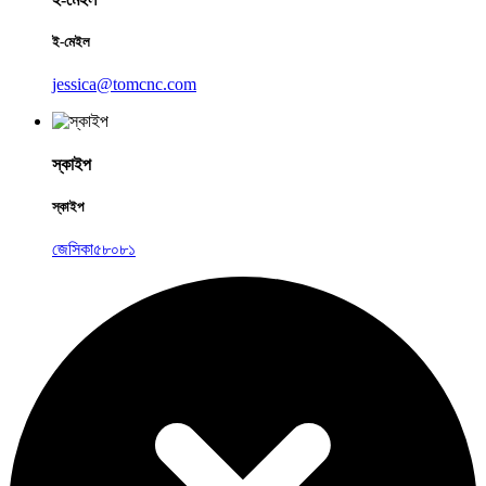
ই-মেইল
jessica@tomcnc.com
স্কাইপ
স্কাইপ
জেসিকা৫৮০৮১