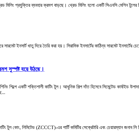
রেড মিলিং প্রযুক্তির ব্যবহার ক্রমশ বাড়ছে। থ্রেড মিলিং হলো একটি সিএনসি মেশিন টুলের ত্র
ারমেট ইনসার্ট ধাতু দিয়ে তৈরি করা হয়। সিরামিক ইনসার্টের কাঠিন্য সারমেট ইনসার্টের চেয
ক্রমশ সুস্পষ্ট হয়ে উঠছে।
েশিনিং শিল্পে একটি শক্তিশালী কাটিং টুল। আধুনিক শিল্প দাঁত হিসেবে সিমেন্টেড কার্বাইড উ
ে...
কাটিং টুল কোং, লিমিটেড (ZCCCT)-এর পার্টি কমিটির সেক্রেটারি এবং চেয়ারম্যান জনাব লি পিং-এ