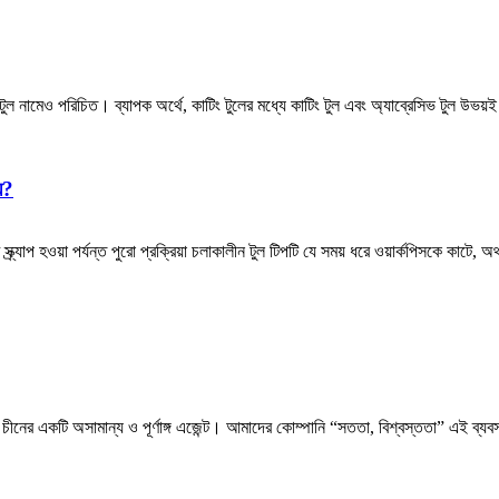
ং টুল নামেও পরিচিত। ব্যাপক অর্থে, কাটিং টুলের মধ্যে কাটিং টুল এবং অ্যাব্রেসিভ টুল উভয
়?
র্যাপ হওয়া পর্যন্ত পুরো প্রক্রিয়া চলাকালীন টুল টিপটি যে সময় ধরে ওয়ার্কপিসকে কাটে, অথবা
চীনের একটি অসামান্য ও পূর্ণাঙ্গ এজেন্ট। আমাদের কোম্পানি “সততা, বিশ্বস্ততা” এই ব্যব