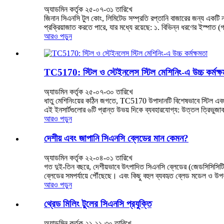
অ্যাডমিন কর্তৃক ২৫-০৭-৩১ তারিখে
জিনান সিএনসি টুল কোং, লিমিটেড সম্প্রতি রপ্তানি বাজারের জন্য একটি
প্রক্রিয়াজাত করতে পারে, যার মধ্যে রয়েছে: ১. বিভিন্ন ধরণের ইস্পাত (গা
আরও পড়ুন
TC5170: স্টিল ও স্টেইনলেস স্টিল মেশিনিং-এ উচ্চ কর্মক্ষ
অ্যাডমিন কর্তৃক ২৫-০৭-৩০ তারিখে
ধাতু মেশিনিংয়ের কঠিন জগতে, TC5170 উপাদানটি বিশেষভাবে স্টিল এবং স্
এই ইনসার্টগুলোর ৬টি প্রান্ত উভয় দিকে ব্যবহারযোগ্য: উত্তল ত্রিভুজাক
আরও পড়ুন
দেশীয় এবং জাপানি সিএনসি ব্লেডের মান কেমন?
অ্যাডমিন কর্তৃক ২২-০৪-০১ তারিখে
গত দুই-তিন বছরে, দেশীয়ভাবে উৎপাদিত সিএনসি ব্লেডের (জেডসিসিসি
ব্লেডের সমপর্যায়ে পৌঁছেছে। এবং কিছু বহুল ব্যবহৃত ব্লেড মডেল ও উপ
আরও পড়ুন
থ্রেড মিলিং টুলের সিএনসি প্রযুক্তি
অ্যাডমিন কর্তৃক ২১-১১-৩০ তারিখে