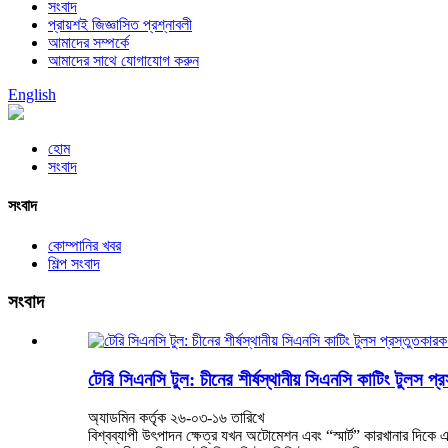
সংবাদ
প্রায়শই জিজ্ঞাসিত প্রশ্নাবলী
আমাদের সম্পর্কে
আমাদের সাথে যোগাযোগ করুন
English
হোম
সংবাদ
সংবাদ
কোম্পানির খবর
শিল্প সংবাদ
সংবাদ
টেরি সিএনসি টুল: চীনের শীর্ষস্থানীয় সিএনসি কাটিং টুলস প্
অ্যাডমিন কর্তৃক ২৬-০৩-১৬ তারিখে
বিশ্বব্যাপী উৎপাদন ক্ষেত্র যখন অটোমেশন এবং “স্মার্ট” কারখানার দিকে এক 