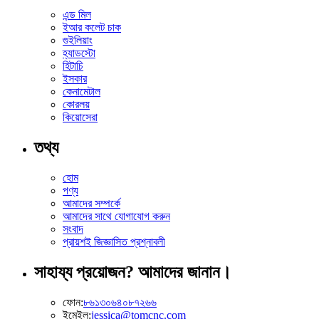
এন্ড মিল
ইআর কলেট চাক
গুইলিয়াং
হ্যাডস্টো
হিটাচি
ইসকার
কেনামেটাল
কোরলয়
কিয়োসেরা
তথ্য
হোম
পণ্য
আমাদের সম্পর্কে
আমাদের সাথে যোগাযোগ করুন
সংবাদ
প্রায়শই জিজ্ঞাসিত প্রশ্নাবলী
সাহায্য প্রয়োজন? আমাদের জানান।
ফোন:
৮৬১৩০৬৪০৮৭২৬৬
ইমেইল:
jessica@tomcnc.com