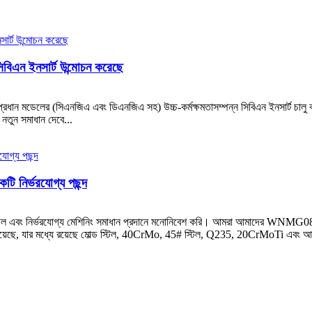
িবিএন ইনসার্ট উন্মোচন করেছে
্রধান মডেলের (সিএনজিএ এবং ডিএনজিএ সহ) উচ্চ-কর্মক্ষমতাসম্পন্ন সিবিএন ইনসার্ট চালু করে
র নতুন সমাধান দেবে...
টি নির্ভরযোগ্য পছন্দ
শীল এবং নির্ভরযোগ্য মেশিনিং সমাধান প্রদানে মনোনিবেশ করি। আমরা আমাদের WNMG0
রা হয়েছে, যার মধ্যে রয়েছে মোল্ড স্টিল, 40CrMo, 45# স্টিল, Q235, 20CrMoTi এবং 