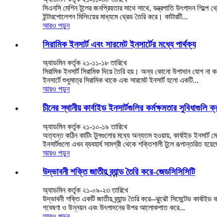
সিএনসি মেশিন টুলের জনপ্রিয়তার সাথে সাথে, যন্ত্রপাতি উৎপাদন শিল্পে থ্
ইন্টারপোলেশন মিলিংয়ের মাধ্যমে থ্রেড তৈরি করে। কাটারটি...
আরও পড়ুন
সিরামিক ইনসার্ট এবং সারমেট ইনসার্টের মধ্যে পার্থক্য
অ্যাডমিন কর্তৃক ২১-১১-১৮ তারিখে
সিরামিক ইনসার্ট সিরামিক দিয়ে তৈরি হয়। অন্য কোনো উপাদান যোগ না করে স
ইনসার্টে শুধুমাত্র সিরামিক থাকে এবং সারমেট ইনসার্ট হলো একটি...
আরও পড়ুন
চীনের স্থানীয় কার্বাইড ইনসার্টগুলির কর্মক্ষমতার সুবিধাগুলি 
অ্যাডমিন কর্তৃক ২১-১০-১৯ তারিখে
অত্যন্ত কঠিন কাটিং টুলগুলোর মধ্যে অন্যতম হওয়ায়, কার্বাইড ইনসার্ট ম
ইনসার্টগুলো এখন ব্যবহার্য সামগ্রী থেকে শক্তিশালী টুলে রূপান্তরিত হয়েছ
আরও পড়ুন
উদ্ভাবনী শক্তি জাতীয় ব্র্যান্ড তৈরি করে-জেডসিসিসিটি
অ্যাডমিন কর্তৃক ২১-০৯-২৩ তারিখে
উদ্ভাবনী শক্তি একটি জাতীয় ব্র্যান্ড তৈরি করে--ঝুঝৌ সিমেন্টেড কার্বাইড 
গবেষণা ও উন্নয়ন এবং উৎপাদনের উপর আলোকপাত করে...
আরও পড়ুন