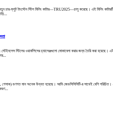
 নতুন চার-ফ্লুট টাংস্টেন স্টিল মিলিং কাটার—TRU2025—চালু করেছে। এই মিলিং কাটারটি 
ড়ি...
মতা
টেইনলেস স্টিলের ওয়ার্কপিসের চ্যালেঞ্জগুলো মোকাবেলা করার জন্য তৈরি করা হয়েছে। এই 
ার...
টি, গেসাক) গুণগত মান অনেক উন্নত হয়েছে। আমি জেডসিসিসিটি-র সাথেই বেশি পরিচিত। 
করণ...