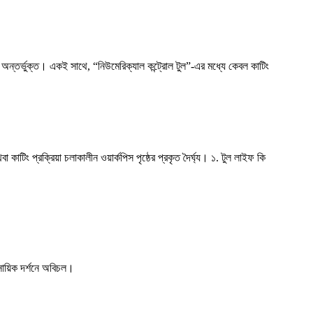
়ই অন্তর্ভুক্ত। একই সাথে, “নিউমেরিক্যাল কন্ট্রোল টুল”-এর মধ্যে কেবল কাটিং
 কাটিং প্রক্রিয়া চলাকালীন ওয়ার্কপিস পৃষ্ঠের প্রকৃত দৈর্ঘ্য। ১. টুল লাইফ কি
সায়িক দর্শনে অবিচল।