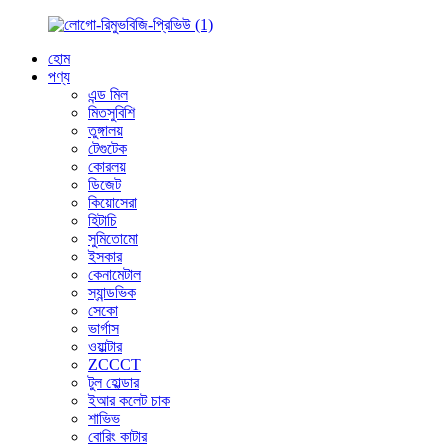
হোম
পণ্য
এন্ড মিল
মিতসুবিশি
তুঙ্গালয়
টেগুটেক
কোরলয়
ডিজেট
কিয়োসেরা
হিটাচি
সুমিতোমো
ইসকার
কেনামেটাল
স্যান্ডভিক
সেকো
ভার্গাস
ওয়াল্টার
ZCCCT
টুল হোল্ডার
ইআর কলেট চাক
শাভিভ
বোরিং কাটার