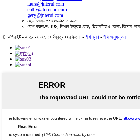
laura@jnterui.com
cathy@tomcnc.com
gery@jnterui.com
হোয়াটসঅ্যাপ:
১৩০৬৪০৮৭২৬৬
যোগ করুন:
নং 198, লিশান উত্তর রোড, তিয়ানকিয়াও জেলা, জিনান, শান
© কপিরাইট - ২০১০-২০২৬ : সর্বস্বত্ব সংরক্ষিত।
-
শীর্ষ ব্লগ
-
শীর্ষ অনুসন্ধান